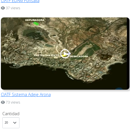
CIATF EDAM Fonsalía
37 views
CIATF Sistema Adeje Arona
73 views
Cantidad