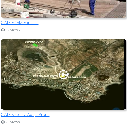
CIATF EDAM Fonsalía
37 views
CIATF Sistema Adeje Arona
73 views