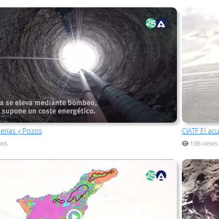
lerías y Pozos
CIATF El ac
ews
106 views