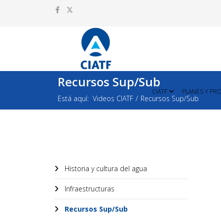
Recursos Sup/Sub
CIATF
PLANES Y PR
Está aquí:
Videos CIATF
Recursos Sup/Sub
Historia y cultura del agua
Infraestructuras
Recursos Sup/Sub