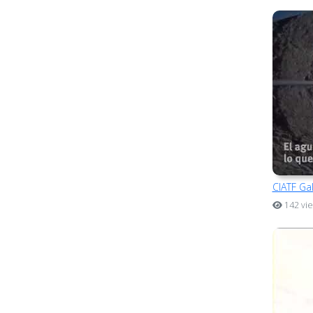
CIATF Ga
142 vi