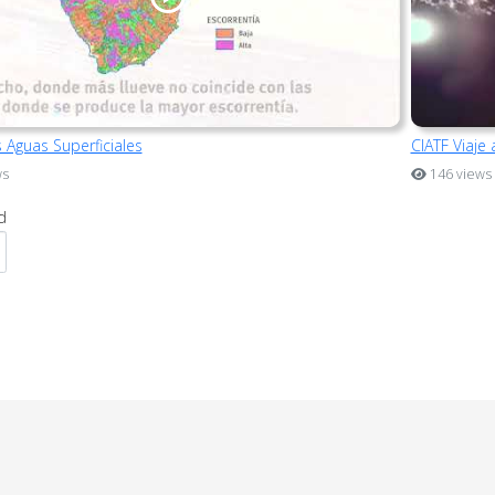
 Aguas Superficiales
CIATF Viaje 
ws
146 views
d