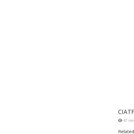
CIATF
47 vie
Related