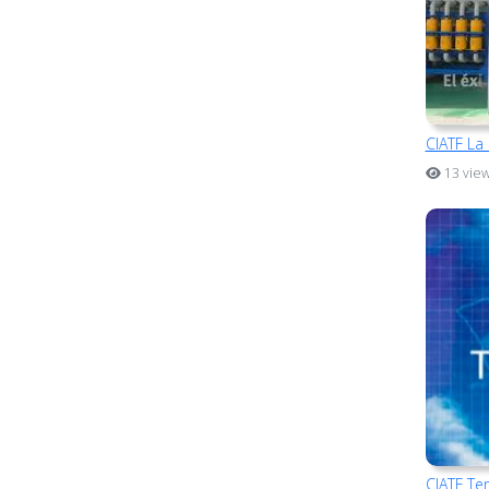
CIATF La
13 vie
CIATF Ten