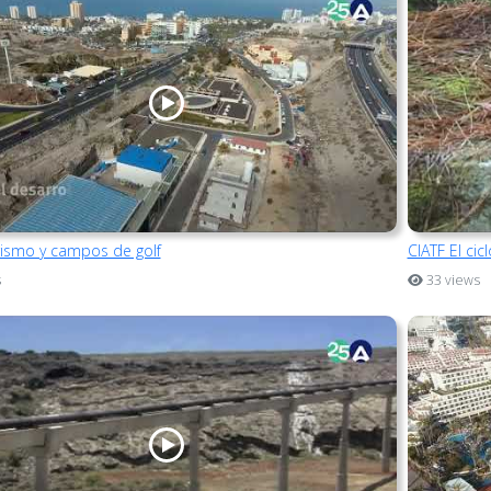
rismo y campos de golf
CIATF El cic
s
33 views