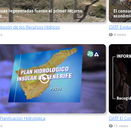
olución de los Recursos Hídricos
CIATF Evol
ws
8 views
Planificación Hidrológica
CIATF El Co
ws
15 views