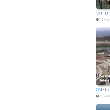
CIATF El 
15 vie
CIATF La
25 vie