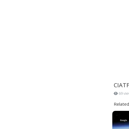
CIATF
69 vie
Related