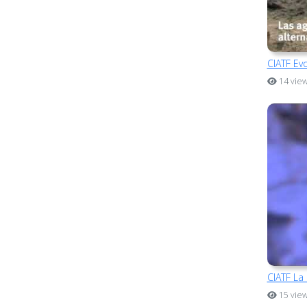
CIATF Ev
14 vie
CIATF La 
15 vie