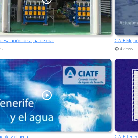
 desalación de agua de mar
CIATF Mejor
ws
4 views
erife y el agua
CIATF Teneri