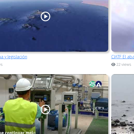
a y legislación
CIATF El ab
ws
22 views