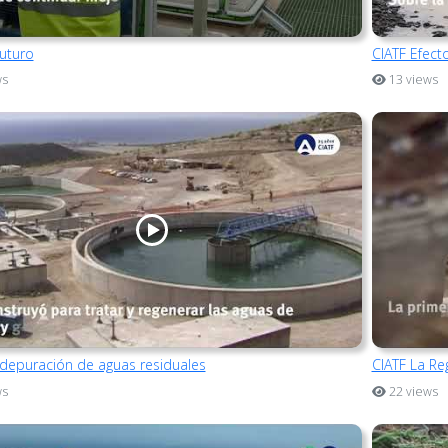
futuro
CIATF Efect
ws
13 views
 depuración de aguas residuales
CIATF La R
ws
22 views