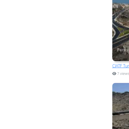
CIATF Tu
7 view