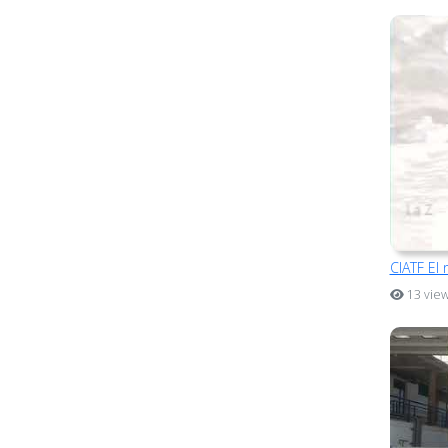
CIATF El 
13 vie