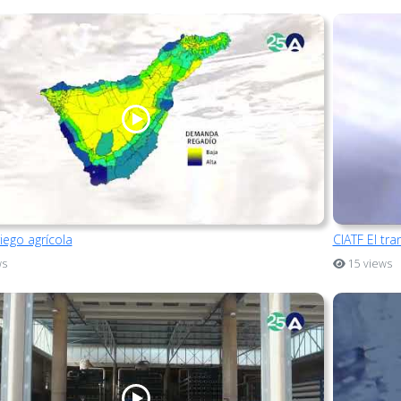
riego agrícola
CIATF El tr
ws
15 views