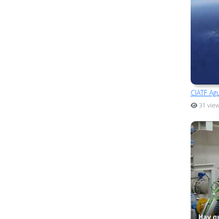
CIATF Agu
31 vie