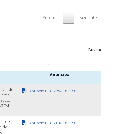
Anterior
1
Siguiente
Buscar
Anuncios
ncia del
Anuncio BOE - 29/08/2023
diente
oeycto
ARCAL
lar de
Anuncio BOE - 01/08/2023
ón de
do