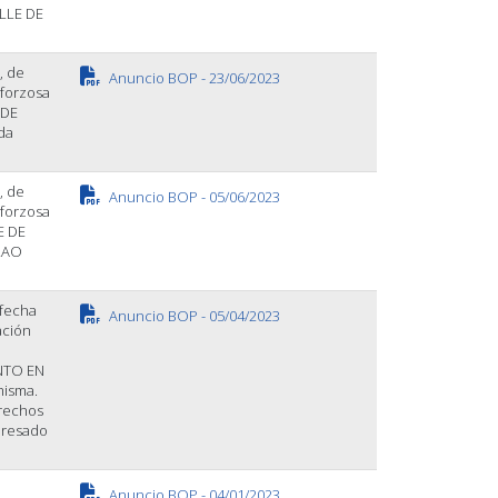
LLE DE
, de
Anuncio BOP - 23/06/2023
 forzosa
 DE
da
, de
Anuncio BOP - 05/06/2023
 forzosa
E DE
LAO
 fecha
Anuncio BOP - 05/04/2023
ación
NTO EN
misma.
erechos
eresado
Anuncio BOP - 04/01/2023