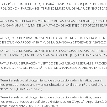
JECUCIÓN DE UN HUMEDAL QUE DARÁ SERVICIO A UN CONJUNTO DE 7 VIVI
POLÍGONO 4, PARCELA 363, TÉRMINO MUNICIPAL DE VILAFLOR ( EXPDT 215
RATIVA PARA DEPURACIÓN Y VERTIDO DE LAS AGUAS RESIDUALES, PROCE
C/ CHAMIANA Nº 19, T.M. DE LA MATANZA DE ACENTEJO. ( EXPDT 2218 EDA
RATIVA, PARA DEPURACIÓN Y VERTIDO DE AGUAS RESIDUALES, PROCEDENT
O EN C/ LOMO ARCOS Nº 10, T.M. DE LA GUANCHA. ( 2175 EDAR G1126/2026)
RATIVA, PARA DEPURACIÓN Y VERTIDO DE LAS AGUAS RESIDUALES, PROCE
EN C/ CANALES, T.M. DE LA MATANZA DE ACENTEJO. (2176 EDAR G776/2025
RATIVA PARA DEPURACIÓN Y VERTIDO DE LAS AGUAS RESIDUALES, PROCE
E, SITUADO EN C/ DEL POZO Nº 17, T.M. DE GRANADILLA DE ABONA. EXPDT 21
enerife, relativo al otorgamiento de autorización administrativa, para el
les, procedentes de una vivienda, ubicada en C/ El Burro, nº 24, Icod el Alto
diente 2200_EDAR G 221/2026)
enerife, relativo al otorgamiento de autorización administrativa, para el
les, procedentes de un edificio de 6 viviendas, en C/ Agustín Ángel García Dí
Güímar (expediente 2205_EDAR G405/2026)