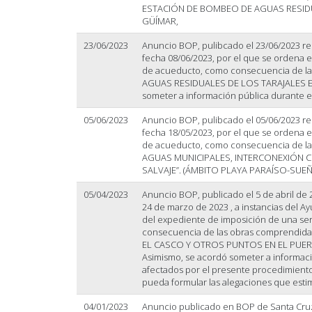
ESTACIÓN DE BOMBEO DE AGUAS RESIDU
GÜÍMAR,
23/06/2023
Anuncio BOP, pulibcado el 23/06/2023 rel
fecha 08/06/2023, por el que se ordena e
de acueducto, como consecuencia de l
AGUAS RESIDUALES DE LOS TARAJALES E
someter a información pública durante e
05/06/2023
Anuncio BOP, pulibcado el 05/06/2023 rel
fecha 18/05/2023, por el que se ordena e
de acueducto, como consecuencia de l
AGUAS MUNICIPALES, INTERCONEXIÓN 
SALVAJE”. (ÁMBITO PLAYA PARAÍSO-SUEÑ
05/04/2023
Anuncio BOP, publicado el 5 de abril de 2
24 de marzo de 2023 , a instancias del Ay
del expediente de imposición de una se
consecuencia de las obras comprendid
EL CASCO Y OTROS PUNTOS EN EL PUERTO 
Asimismo, se acordó someter a informaci
afectados por el presente procedimiento
pueda formular las alegaciones que esti
04/01/2023
Anuncio publicado en BOP de Santa Cruz 