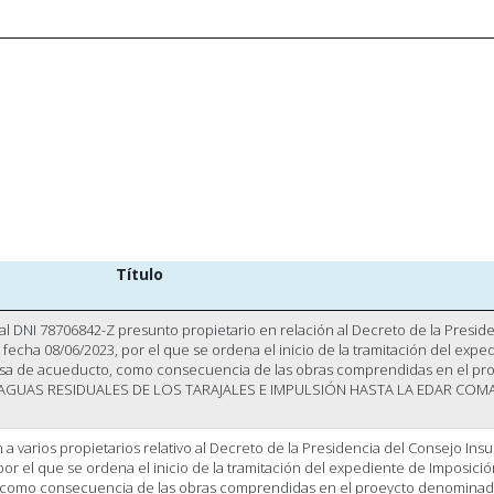
Título
al DNI 78706842-Z presunto propietario en relación al Decreto de la Preside
fecha 08/06/2023, por el que se ordena el inicio de la tramitación del expe
sa de acueducto, como consecuencia de las obras comprendidas en el pr
GUAS RESIDUALES DE LOS TARAJALES E IMPULSIÓN HASTA LA EDAR COM
a varios propietarios relativo al Decreto de la Presidencia del Consejo Insu
por el que se ordena el inicio de la tramitación del expediente de Imposici
 como consecuencia de las obras comprendidas en el proeycto denomina