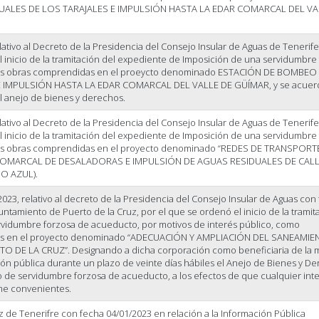
ALES DE LOS TARAJALES E IMPULSIÓN HASTA LA EDAR COMARCAL DEL VA
ativo al Decreto de la Presidencia del Consejo Insular de Aguas de Tenerife
l inicio de la tramitación del expediente de Imposición de una servidumbre
as obras comprendidas en el proeycto denominado ESTACIÓN DE BOMBEO
 IMPULSIÓN HASTA LA EDAR COMARCAL DEL VALLE DE GÜÍMAR, y se acuer
l anejo de bienes y derechos.
ativo al Decreto de la Presidencia del Consejo Insular de Aguas de Tenerife
l inicio de la tramitación del expediente de Imposición de una servidumbre
as obras comprendidas en el proyecto denominado “REDES DE TRANSPORT
COMARCAL DE DESALADORAS E IMPULSIÓN DE AGUAS RESIDUALES DE CAL
O AZUL).
023, relativo al decreto de la Presidencia del Consejo Insular de Aguas con
untamiento de Puerto de la Cruz, por el que se ordenó el inicio de la tramit
rvidumbre forzosa de acueducto, por motivos de interés público, como
as en el proyecto denominado “ADECUACIÓN Y AMPLIACIÓN DEL SANEAMIE
DE LA CRUZ”. Designando a dicha corporación como beneficiaria de la 
ón pública durante un plazo de veinte días hábiles el Anejo de Bienes y D
 de servidumbre forzosa de acueducto, a los efectos de que cualquier int
me convenientes.
de Tenerifre con fecha 04/01/2023 en relación a la Información Pública