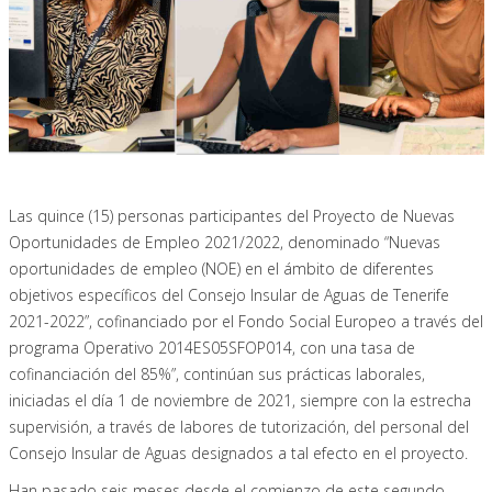
Las quince (
15
) personas participantes
del Proyecto de Nuevas
Oportunidades de
E
mpleo 2021/2022,
denominado “
Nuevas
oportunidades de empleo (NOE) en el ámbito de diferentes
objetivos específicos del Consejo Insular de Aguas de Tenerife
2021-2022”, cofinanciado por el Fondo Social Europeo a través del
programa Operativo 2014ES05SFOP014, con una tasa de
cofinanciación del
85%
”,
continúa
n
sus prácticas
laborales
,
iniciadas el día 1 de noviembre de 2021
, siempre con la estrecha
supervisión
, a través de
labores de tutorización
,
del personal del
Consejo Insular de Aguas designados
a tal efecto
en el proyecto.
Han pasado seis meses desde
el
comienzo
de este segundo