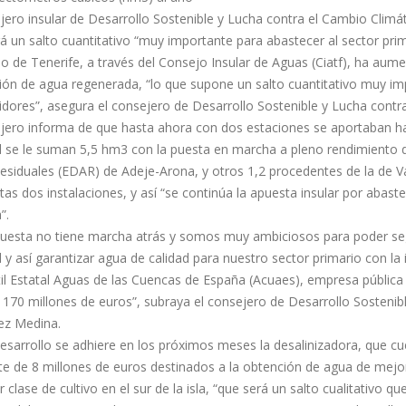
jero insular de Desarrollo Sostenible y Lucha contra el Cambio Climá
 un salto cuantitativo “muy importante para abastecer al sector pri
do de Tenerife, a través del Consejo Insular de Aguas (Ciatf), ha au
ón de agua regenerada, “lo que supone un salto cuantitativo muy imp
ores”, asegura el consejero de Desarrollo Sostenible y Lucha contra
ejero informa de que hasta ahora con dos estaciones se aportaban ha
d se le suman 5,5 hm3 con la puesta en marcha a pleno rendimiento d
esiduales (EDAR) de Adeje-Arona, y otros 1,2 procedentes de la de V
tas dos instalaciones, y así “se continúa la apuesta insular por abast
”.
puesta no tiene marcha atrás y somos muy ambiciosos para poder se
 y así garantizar agua de calidad para nuestro sector primario con l
l Estatal Aguas de las Cuencas de España (Acuaes), empresa pública ad
170 millones de euros”, subraya el consejero de Desarrollo Sostenibl
ez Medina.
esarrollo se adhiere en los próximos meses la desalinizadora, que cu
e de 8 millones de euros destinados a la obtención de agua de mejo
r clase de cultivo en el sur de la isla, “que será un salto cualitativ