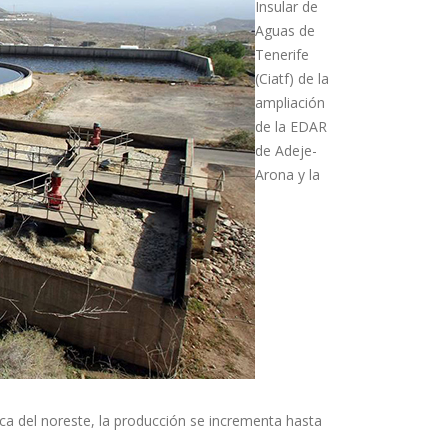
Insular de
Aguas de
Tenerife
(Ciatf) de la
ampliación
de la EDAR
de Adeje-
Arona y la
ca del noreste, la producción se incrementa hasta