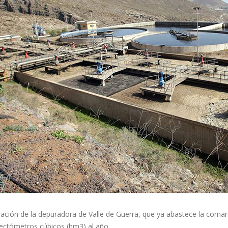
ación de la depuradora de Valle de Guerra, que ya abastece la comar
hectómetros cúbicos (hm3) al año