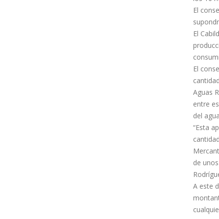
El conse
supondrá
El Cabil
producci
consumid
El cons
cantida
Aguas R
entre es
del agua
“Esta a
cantidad
Mercanti
de unos 
Rodrígu
A este d
montant
cualquie