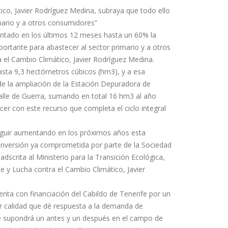
tico, Javier Rodríguez Medina, subraya que todo ello
mario y a otros consumidores”
mentado en los últimos 12 meses hasta un 60% la
ortante para abastecer al sector primario y a otros
 el Cambio Climático, Javier Rodríguez Medina.
sta 9,3 hectómetros cúbicos (hm3), y a esa
e la ampliación de la Estación Depuradora de
alle de Guerra, sumando en total 16 hm3 al año
ecer con este recurso que completa el ciclo integral
guir aumentando en los próximos años esta
a inversión ya comprometida por parte de la Sociedad
scrita al Ministerio para la Transición Ecológica,
e y Lucha contra el Cambio Climático, Javier
enta con financiación del Cabildo de Tenerife por un
r calidad que dé respuesta a la demanda de
o que supondrá un antes y un después en el campo de