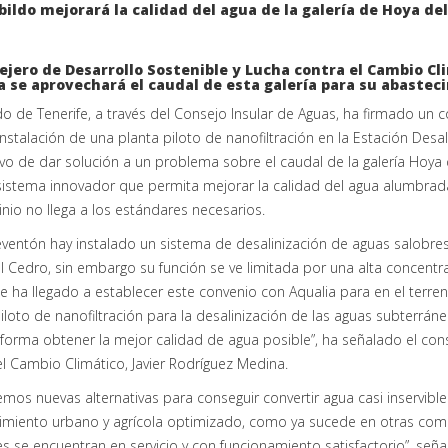
ejero de Desarrollo Sostenible y Lucha contra el Cambio Cli
 se aprovechará el caudal de esta galería para su abastec
do de Tenerife, a través del Consejo Insular de Aguas, ha firmado un
instalación de una planta piloto de nanofiltración en la Estación Desa
ivo de dar solución a un problema sobre el caudal de la galería Hoya 
istema innovador que permita mejorar la calidad del agua alumbrada,
nio no llega a los estándares necesarios.
eventón hay instalado un sistema de desalinización de aguas salobres
 Cedro, sin embargo su función se ve limitada por una alta concentr
se ha llegado a establecer este convenio con Aqualia para en el terre
iloto de nanofiltración para la desalinización de las aguas subterrá
forma obtener la mejor calidad de agua posible”, ha señalado el cons
l Cambio Climático, Javier Rodríguez Medina.
mos nuevas alternativas para conseguir convertir agua casi inservible 
miento urbano y agrícola optimizado, como ya sucede en otras como e
es se encuentran en servicio y con funcionamiento satisfactorio”, seña