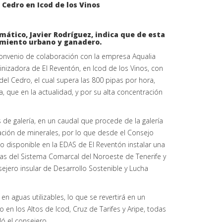
mático, Javier Rodríguez, indica que de esta
imiento urbano y ganadero.
 convenio de colaboración con la empresa Aqualia
linizadora de El Reventón, en Icod de los Vinos, con
del Cedro, el cual supera las 800 pipas por hora,
 que en la actualidad, y por su alta concentración
 de galería, en un caudal que procede de la galería
ación de minerales, por lo que desde el Consejo
no disponible en la EDAS de El Reventón instalar una
neas del Sistema Comarcal del Noroeste de Tenerife y
ejero insular de Desarrollo Sostenible y Lucha
en aguas utilizables, lo que se revertirá en un
n los Altos de Icod, Cruz de Tarifes y Aripe, todas
ló el consejero.