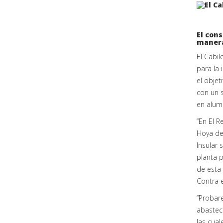
El cons
manera
El Cabil
para la 
el objet
con un s
en alumi
“En El R
Hoya del
Insular 
planta p
de esta 
Contra e
“Probare
abasteci
las cual